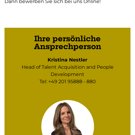
Dann bewerben Sie sich bei uns Online!
Ihre persönliche
Ansprechperson
Kristina Nestler
Head of Talent Acquisition and People
Development
Tel: +49 201 95888 - 880
www.tectareal.de