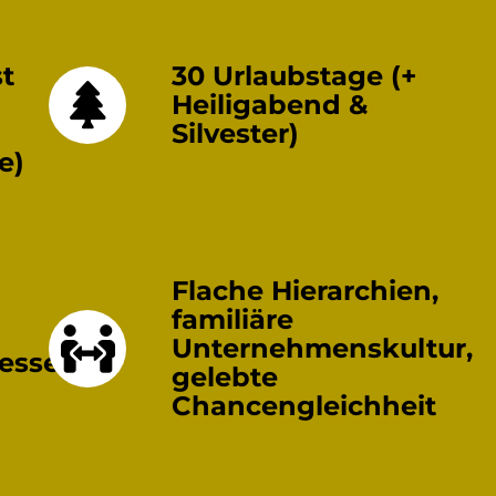
t
30 Urlaubstage (+
Heiligabend &
Silvester)
e)
Flache Hierarchien,
familiäre
Unternehmenskultur,
esse
gelebte
Chancengleichheit