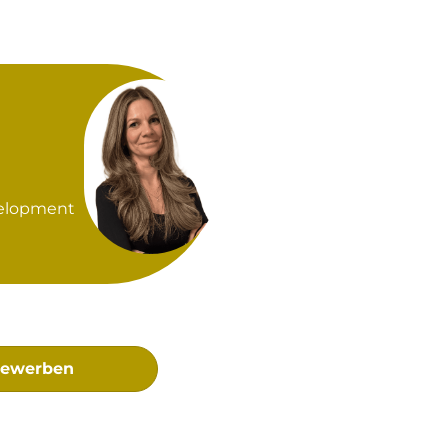
velopment
bewerben