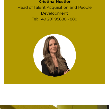
Kristina Nestler
Head of Talent Acquisition and People
Development
Tel: +49 201 95888 - 880
www.tectareal.de