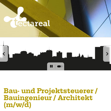
Bau- und Projektsteuerer /
Bauingenieur / Architekt
(m/w/d)